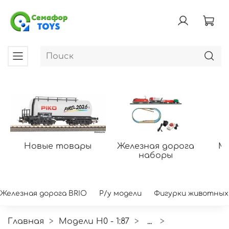
Новые товары
Железная дорога
Мо
наборы
Железная дорога BRIO
Р/у модели
Фигурки животных
Главная
Модели H0 - 1:87
...