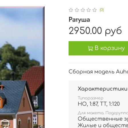
(0)
Ратуша
2950.00 руб
В корзину
Сборная модель Auha
Характеристики
Типоразмер
HO, 1:87, TT, 1:120
Для макета. Подгрупп
Общественные зд
Жилые и общест