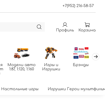
+7(952) 216-58-57
Профиль
Корзина
я
Модели авто
Игры и
Брэнды
По
фт
1:87, 1:120, 1:160
Игрушки
т
и
Настольные игры
Игрушки Герои мультфиль