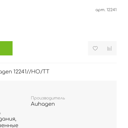
арт.
12241
gen 12241//HO/TT
Производитель
Auhagen
а
ания,
венные