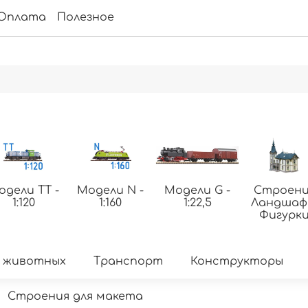
Оплата
Полезное
одели ТТ -
Модели N -
Модели G -
Строени
1:120
1:160
1:22,5
Ландша
Фигурк
 животных
Транспорт
Конструкторы
Строения для макета