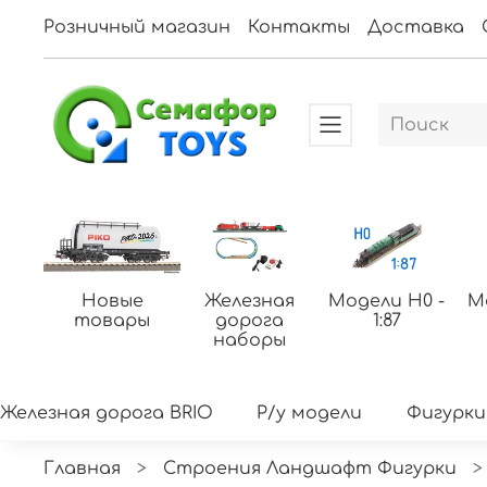
Розничный магазин
Контакты
Доставка
Новые
Железная
Модели H0 -
М
товары
дорога
1:87
наборы
Железная дорога BRIO
Р/у модели
Фигурки
Главная
Строения Ландшафт Фигурки