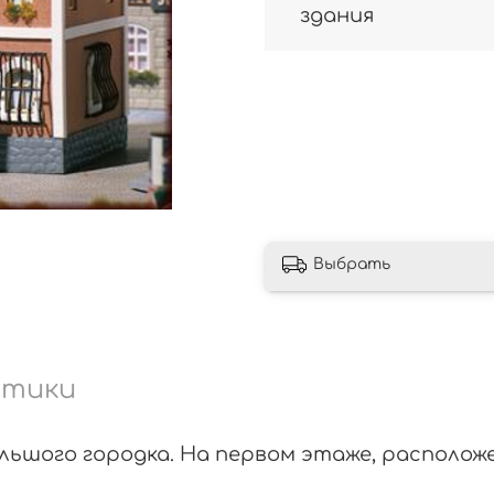
здания
Выбрать
стики
льшого городка. На первом этаже, располож