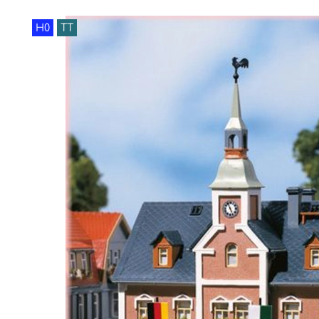
H0
TT