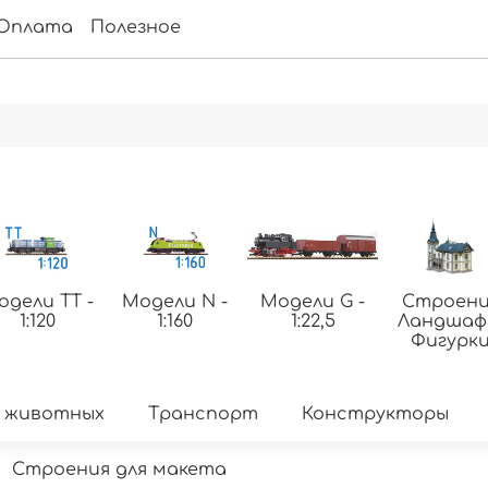
Оплата
Полезное
одели ТТ -
Модели N -
Модели G -
Строени
1:120
1:160
1:22,5
Ландша
Фигурк
 животных
Транспорт
Конструкторы
Строения для макета