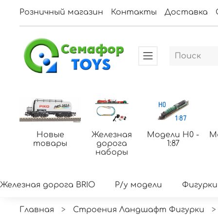
Розничный магазин
Контакты
Доставка
Новые
Железная
Модели H0 -
М
товары
дорога
1:87
наборы
Железная дорога BRIO
Р/у модели
Фигурки
Главная
Строения Ландшафт Фигурки