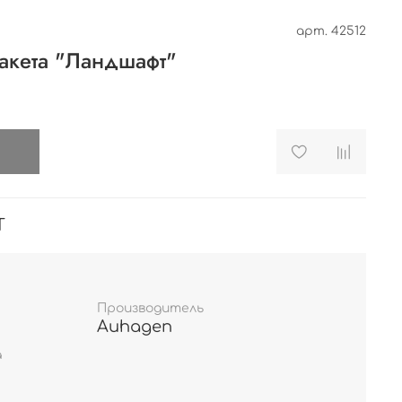
арт.
42512
акета "Ландшафт"
и
T
Производитель
Auhagen
а