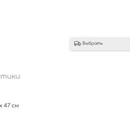
Выбрать
стики
х 47 см