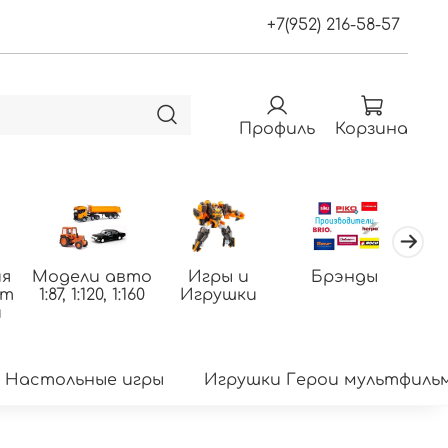
+7(952) 216-58-57
Профиль
Корзина
я
Модели авто
Игры и
Брэнды
По
фт
1:87, 1:120, 1:160
Игрушки
т
и
Настольные игры
Игрушки Герои мультфиль