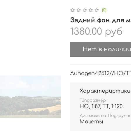
(0)
Задний фон для м
1380.00 руб
Нет в наличи
Auhagen42512//HO/T
Характеристики
Типоразмер
HO, 1:87, TT, 1:120
Для макета. Подгрупп
Макеты