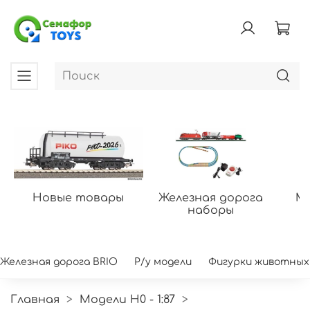
Новые товары
Железная дорога
Мо
наборы
Железная дорога BRIO
Р/у модели
Фигурки животных
Главная
Модели H0 - 1:87