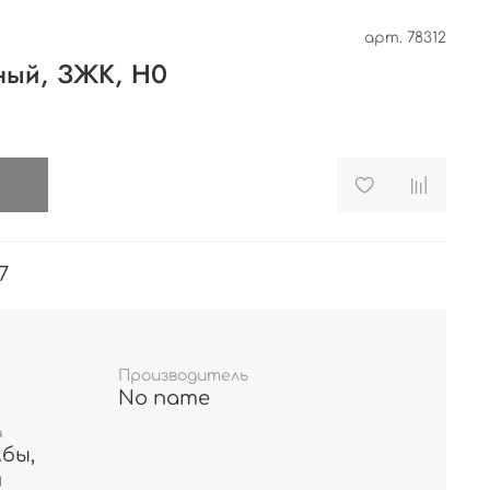
арт.
78312
чный, ЗЖК, H0
и
7
Производитель
No name
а
бы,
и