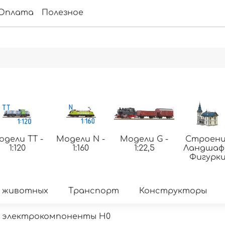
Оплата
Полезное
одели ТТ -
Модели N -
Модели G -
Строени
1:120
1:160
1:22,5
Ландша
Фигурк
 животных
Транспорт
Конструкторы
 электрокомпоненты H0