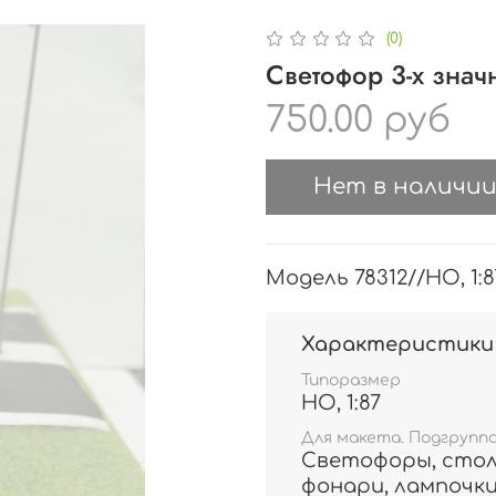
(0)
Светофор 3-х зна
750.00 руб
Нет в наличи
Модель 78312//HO, 1:8
Характеристики
Типоразмер
HO, 1:87
Для макета. Подгрупп
Светофоры, стол
фонари, лампочк