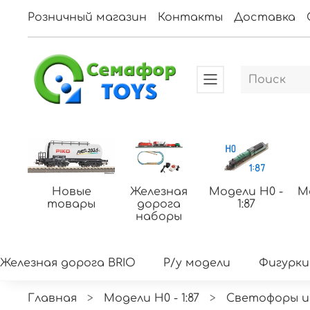
Розничный магазин
Контакты
Доставка
Новые
Железная
Модели H0 -
М
товары
дорога
1:87
наборы
Железная дорога BRIO
Р/у модели
Фигурки
Главная
Модели H0 - 1:87
Светофоры и