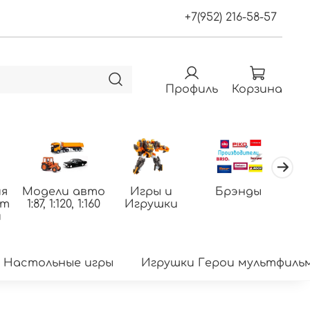
+7(952) 216-58-57
Профиль
Корзина
я
Модели авто
Игры и
Брэнды
По
фт
1:87, 1:120, 1:160
Игрушки
т
и
Настольные игры
Игрушки Герои мультфиль