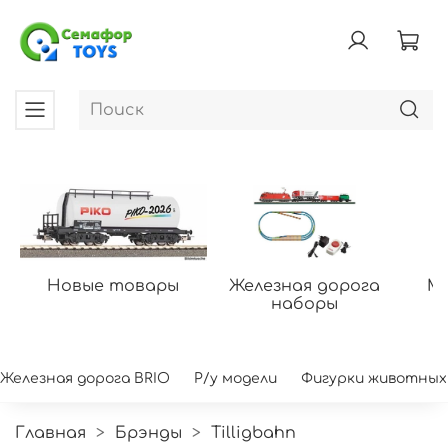
Новые товары
Железная дорога
Мо
наборы
Железная дорога BRIO
Р/у модели
Фигурки животных
Главная
Брэнды
Tilligbahn