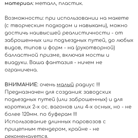
материал
: металл, пластик.
Возможности: при использовании на макете
(с творческим подходом и навыками), можно
достичь наивысшей реалистичности - от
заброшенных или подъездных путей, до любых
видов, типов и форм - на (рукотворной)
балластной призме, включая мосты и
виадуки. Ваша фантазия - ничем не
ограничена.
ВНИМАНИЕ
: очень
малый
радиус !!!
Предназначен для создания: заводских
подьездных путей (или заброшенных) и для
коротких 2-х ос. вагонов или 4-х осных, но - не
более 120мм. по буферам !!!
Использование длинных паровозов с
прицепным тендером, крайне - не
рекомендуется.