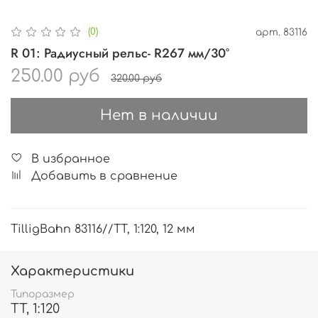
(0)
арт.
83116
R 01: Радиусный рельс- R267 мм/30°
250.00 руб
320.00 руб
Нет в наличии
В избранное
Добавить в сравнение
TilligBahn 83116//TT, 1:120, 12 мм
Характеристики
Типоразмер
TT, 1:120