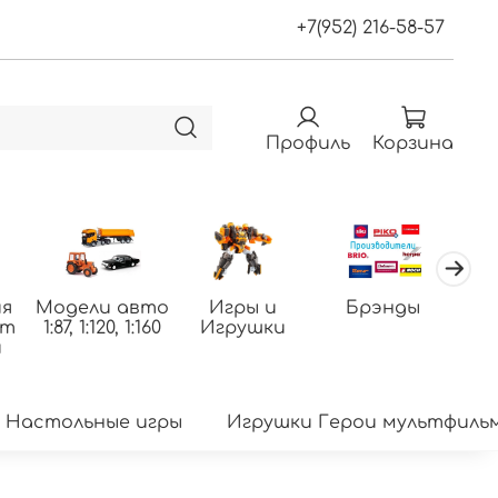
+7(952) 216-58-57
Профиль
Корзина
я
Модели авто
Игры и
Брэнды
По
фт
1:87, 1:120, 1:160
Игрушки
т
и
Настольные игры
Игрушки Герои мультфиль