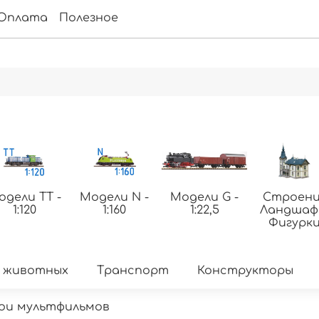
Оплата
Полезное
одели ТТ -
Модели N -
Модели G -
Строени
1:120
1:160
1:22,5
Ландша
Фигурк
 животных
Транспорт
Конструкторы
ои мультфильмов