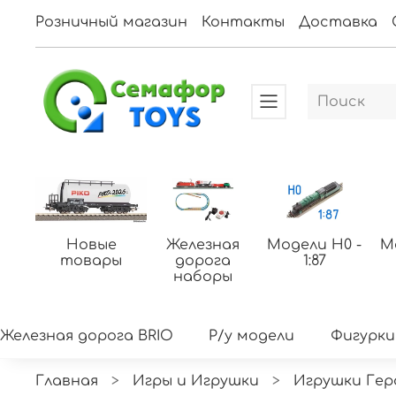
Розничный магазин
Контакты
Доставка
Новые
Железная
Модели H0 -
М
товары
дорога
1:87
наборы
Железная дорога BRIO
Р/у модели
Фигурки
Главная
Игры и Игрушки
Игрушки Гер