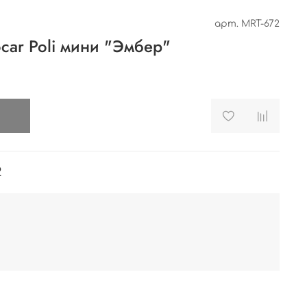
арт.
MRT-672
car Poli мини "Эмбер"
и
2