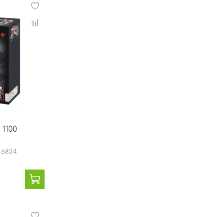
1100
 6824