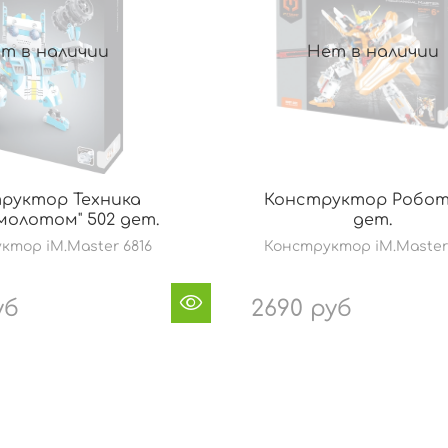
т в наличии
Нет в наличии
руктор Техника
Конструктор Робот
 молотом" 502 дет.
дет.
ктор iM.Master 6816
Конструктор iM.Master 
уб
2690 руб