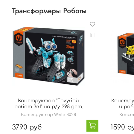
Трансформеры Роботы
Конструктор "Голубой
Констру
робот 3в1" на р/у 398 дет.
и роб
Конструктор Weile 8028
Конст
3790 руб
1590 р