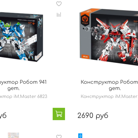
уктор Робот 941
Конструктор Робот 
дет.
дет.
ктор iM.Master 6823
Конструктор iM.Master
уб
2690 руб
0