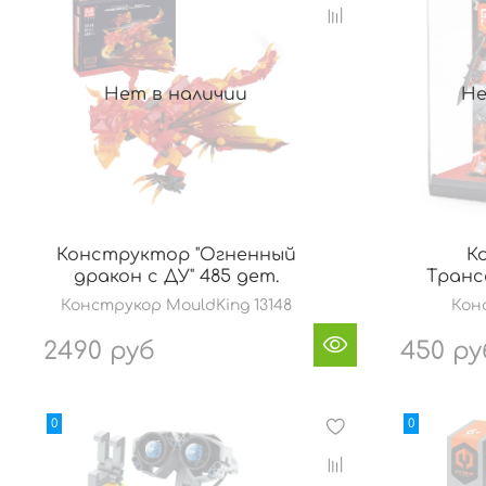
Нет в наличии
Не
Конструктор "Огненный
К
дракон с ДУ" 485 дет.
Транс
Конструкор MouldKing 13148
Кон
2490 руб
450 ру
0
0