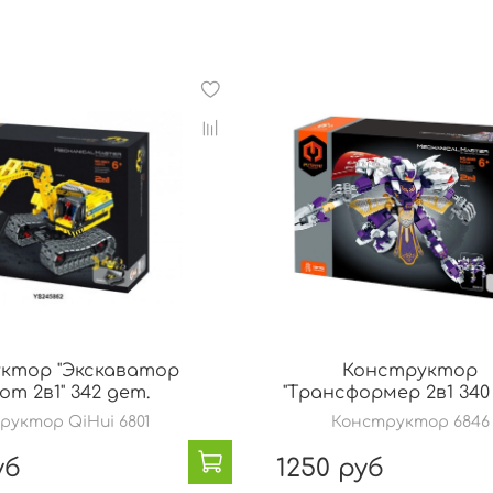
ктор "Экскаватор
Конструктор
от 2в1" 342 дет.
"Трансформер 2в1 340
руктор QiHui 6801
Конструктор 6846
уб
1250 руб