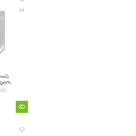
ный
 дет.
030