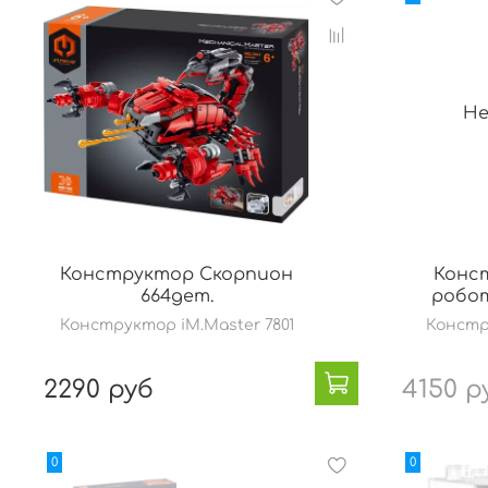
Не
Конструктор Скорпион
Конс
664дет.
робот
Конструктор iM.Master 7801
Констр
2290 руб
4150 р
0
0