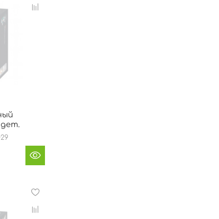
ный
 дет.
029