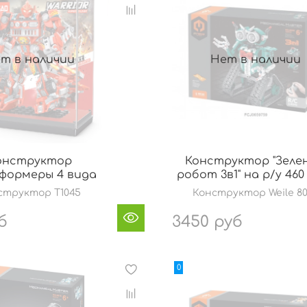
т в наличии
Нет в наличии
онструктор
Конструктор "Зеле
формеры 4 вида
робот 3в1" на р/у 460
структор T1045
Конструктор Weile 8
б
3450 руб
0