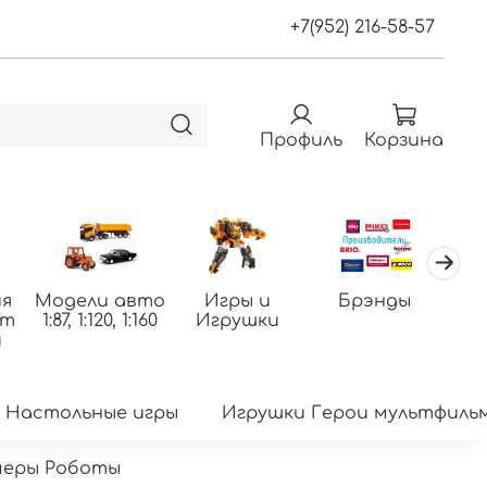
+7(952) 216-58-57
Профиль
Корзина
я
Модели авто
Игры и
Брэнды
По
фт
1:87, 1:120, 1:160
Игрушки
т
и
Настольные игры
Игрушки Герои мультфиль
меры Роботы