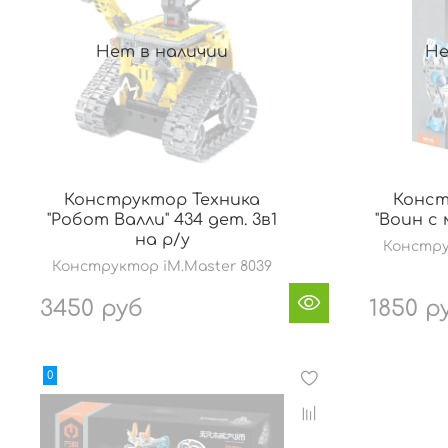
Нет в наличии
Не
Конструктор Техника
Конст
"Робот Валли" 434 дет. 3в1
"Воин с
на р/у
Констру
Конструктор iM.Master 8039
3450 руб
1850 р
0