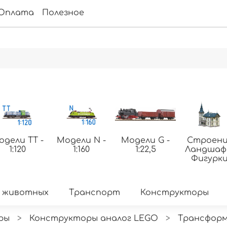
Оплата
Полезное
одели ТТ -
Модели N -
Модели G -
Строени
1:120
1:160
1:22,5
Ландша
Фигурк
 животных
Транспорт
Конструкторы
ры
Конструкторы аналог LEGO
Трансфор