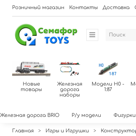
Розничный магазин
Контакты
Доставка
Новые
Железная
Модели H0 -
М
товары
дорога
1:87
наборы
Железная дорога BRIO
Р/у модели
Фигурки
Главная
Игры и Игрушки
Конструкто