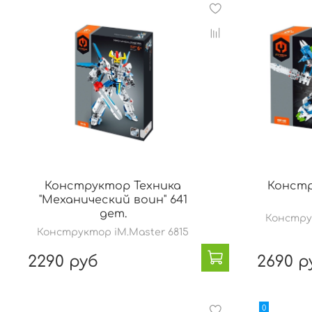
Конструктор Техника
Констр
"Механический воин" 641
дет.
Констру
Конструктор iM.Master 6815
2290 руб
2690 р
0