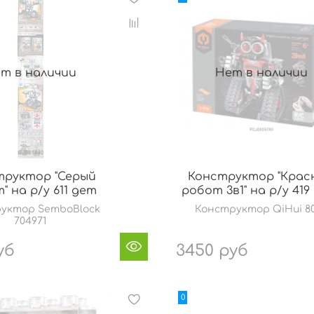
т в наличии
Нет в наличии
труктор "Серый
Конструктор "Крас
" на р/у 611 дет
робот 3в1" на р/у 419
уктор SemboBlock
Конструктор QiHui 8
704971
уб
3450 руб
0